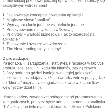
formie lekkiej przed-świątecznej opowieści, która kończy się
szczęśliwym wdrożeniem!
1. Jak powstaje koncepcja powstania aplikacji?
2. Magiczne słowo "analiza"
3. Wymagania funkcjonalne vs. niefunkcjonalne
4. Prototypowanie nie tylko dla UXowca ;)
5. Priorytety + wartość biznesowa - jak to przełożyć na
aplikację?
6. Testowanie i szczęśliwe wdrożenie
7. The Neverending story: zmiany!
O prowadzącej:
Pasjonatka IT, zarządzania i statystyki. Pracująca w fabryce
produkującej setki linii kodu dla klientów zewnętrznych
(którzy podobno gdzieś istnieją w odległej galaktyce),
aczkolwiek posiadająca także doświadczenie w pracy gdzie
do "klienta" można było zagadać na kawie w kuchni (tzw.
wewnętrzny dział IT ;)).
Historia kariery zawodowej pokręcona: od programowania
kart graficznych, poprzez bycie administratorem po analityka
IT. A jakby tego było mało: doktorantka, człowiek Polskiego