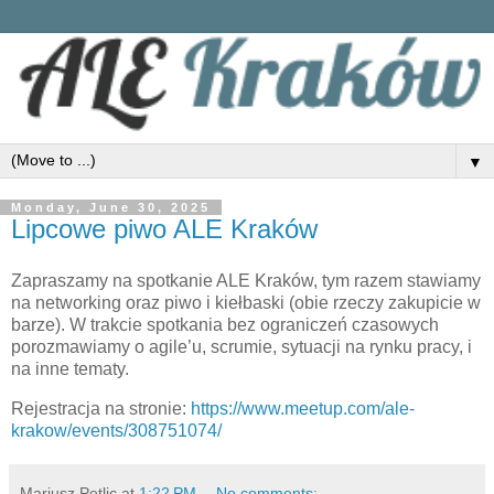
▼
Monday, June 30, 2025
Lipcowe piwo ALE Kraków
Zapraszamy na spotkanie ALE Kraków, tym razem stawiamy
na networking oraz piwo i kiełbaski (obie rzeczy zakupicie w
barze). W trakcie spotkania bez ograniczeń czasowych
porozmawiamy o agile’u, scrumie, sytuacji na rynku pracy, i
na inne tematy.
Rejestracja na stronie:
https://www.meetup.com/ale-
krakow/events/308751074/
Mariusz Petlic
at
1:22 PM
No comments: