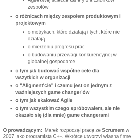
Agile'owej ścieżce kariery dla członków
zespołów
o różnicach między zespołem produktowym i
projektowym
o metrykach, które działają i tych, które nie
działają
o mierzeniu progresu prac
o budowaniu przewagi konkurencyjnej w
globalnej gospodarce
o tym jak budować wspólne cele dla
wszytkich w organizacji
o "Aligment'cie" i czemu jest on jednym z
ważniejszych game changer'ów
o tym jak skalować Agile
o tym wszystkim czego spróbowałem, ale nie
okazało się (dla mnie) game changerami
O prowadzącym:
Marek rozpoczął pracę ze
Scrumem
w
2007 jako programista C++. Wkrótce utworzył własną firmę