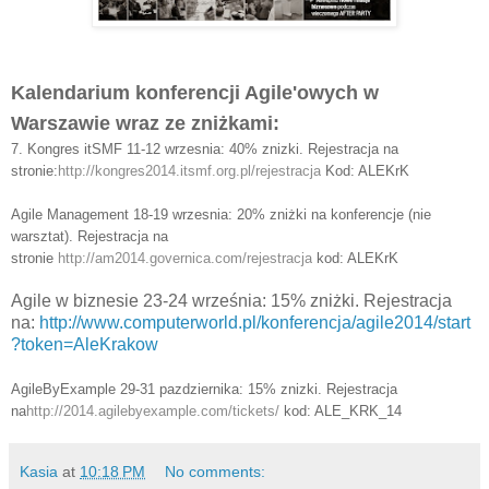
Kalendarium konferencji Agile'owych w
Warszawie wraz ze zniżkami:
7. Kongres itSMF 11-12 wrzesnia: 40% znizki. Rejestracja na
stronie:
http://kongres2014.itsmf.org.pl/rejestracja
Kod: ALEKrK
Agile Management 18-19 wrzesnia: 20% zniżki na konferencje (nie
warsztat). Rejestracja na
stronie
http://am2014.governica.com/rejestracja
kod: ALEKrK
Agile w biznesie 23-24 września: 15% zniżki. Rejestracja
na:
http://www.computerworld.pl/konferencja/agile2014/start
?token=AleKrakow
AgileByExample 29-31 pazdziernika: 15% znizki. Rejestracja
na
http://2014.agilebyexample.com/tickets/
kod: ALE_KRK_14
Kasia
at
10:18 PM
No comments: