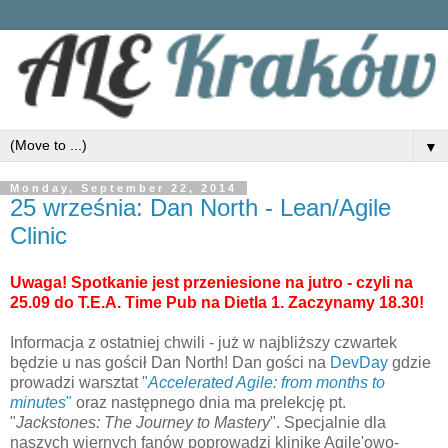
▼
Monday, September 22, 2014
25 września: Dan North - Lean/Agile
Clinic
Uwaga! Spotkanie jest przeniesione na jutro - czyli na
25.09 do T.E.A. Time Pub na Dietla 1. Zaczynamy 18.30!
Informacja z ostatniej chwili - już w najbliższy czwartek
będzie u nas gościł Dan North! Dan gości na
DevDay
gdzie
prowadzi warsztat
"
Accelerated Agile: from months to
minutes
"
oraz następnego dnia ma prelekcję pt.
"
Jackstones: The Journey to Mastery
". Specjalnie dla
naszych wiernych fanów poprowadzi klinikę Agile'owo-