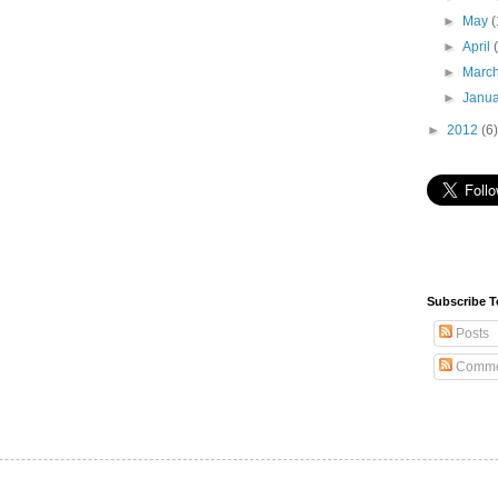
►
May
(
►
April
►
Marc
►
Janu
►
2012
(6)
Subscribe T
Posts
Comme