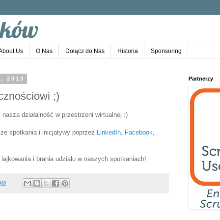
About Us
O Nas
Dołącz do Nas
Historia
Sponsoring
, 2013
Partnerzy
znościowi ;)
asza działalność w przestrzeni wirtualnej :)
ze spotkania i inicjatywy poprzez
LinkedIn
,
Facebook
,
lajkowania i brania udziału w naszych spotkaniach!
 AM