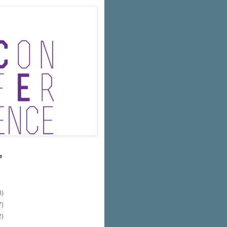
e
8)
7)
2)