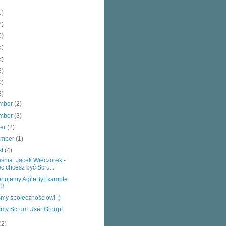
1)
2)
0)
5)
5)
3)
0)
8)
mber
(2)
mber
(3)
ber
(2)
ember
(1)
st
(4)
śnia: Jacek Wieczorek -
c chcesz być Scru...
rtujemy AgileByExample
13
śmy społecznościowi ;)
śmy Scrum User Group!
(2)