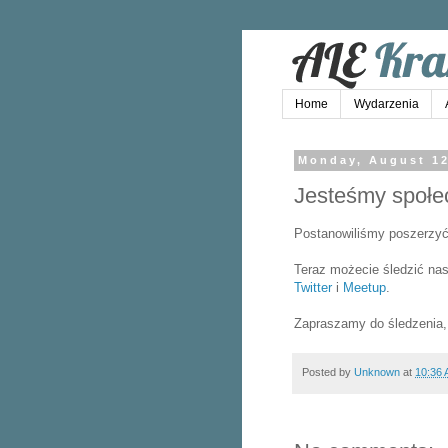
Home
Wydarzenia
Monday, August 12
Jesteśmy społec
Postanowiliśmy poszerzyć n
Teraz możecie śledzić nas
Twitter
i
Meetup
.
Zapraszamy do śledzenia, 
Posted by
Unknown
at
10:36