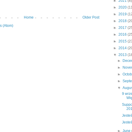
►
2021
(8)
►
2020
(1
►
2019
(1
Home
Older Post
►
2018
(2
s (Atom)
►
2017
(2
►
2016
(2
►
2015
(2
►
2014
(2
▼
2013
(1
►
Dece
►
Nove
►
Octo
►
Sept
▼
Augu
9 wrze
Wię
Suppo
20
Jeste
Jeste
►
June