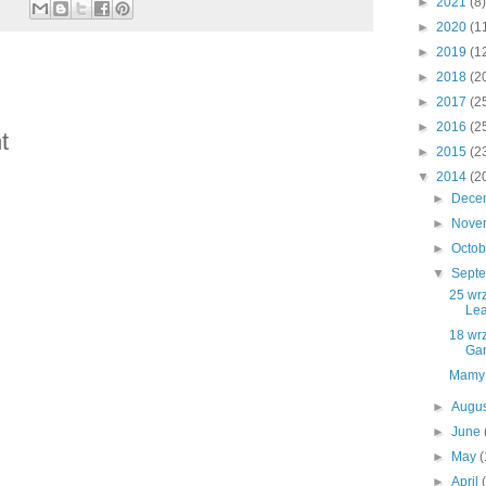
►
2021
(8)
►
2020
(1
►
2019
(1
►
2018
(2
►
2017
(2
►
2016
(2
t
►
2015
(2
▼
2014
(2
►
Dece
►
Nove
►
Octo
▼
Sept
25 wrz
Lea
18 wrz
Ga
Mamy 
►
Augu
►
June
►
May
(
►
April