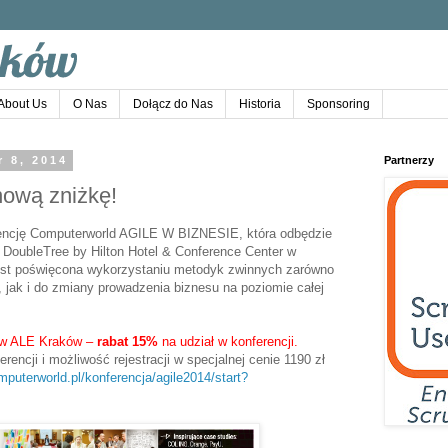
About Us
O Nas
Dołącz do Nas
Historia
Sponsoring
 8, 2014
Partnerzy
ową zniżkę!
encję Computerworld AGILE W BIZNESIE, która odbędzie
 DoubleTree by Hilton Hotel & Conference Center w
est poświęcona wykorzystaniu metodyk zwinnych zarówno
, jak i do zmiany prowadzenia biznesu na poziomie całej
ów ALE Kraków –
rabat 15%
na udział w konferencji.
encji i możliwość rejestracji w specjalnej cenie 1190 zł
mputerworld.pl/konferencja/agile2014/start?