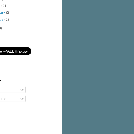
h
(2)
uary
(2)
ary
(1)
8)
o
nts