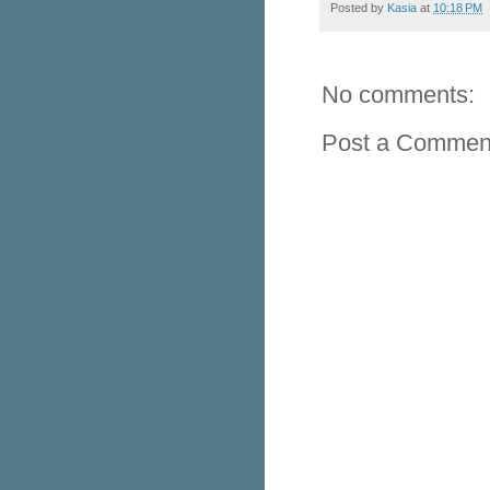
Posted by
Kasia
at
10:18 PM
No comments:
Post a Commen