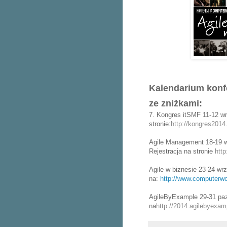
Kalendarium konf
ze zniżkami:
7. Kongres itSMF 11-12 wr
stronie:
http://kongres2014.
Agile Management 18-19 wr
Rejestracja na stronie
http
Agile w biznesie 23-24 wrz
na:
http://www.computerwo
AgileByExample 29-31 pazd
na
http://2014.agilebyexam