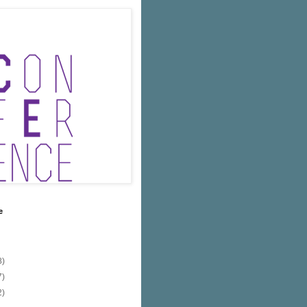
e
8)
7)
2)