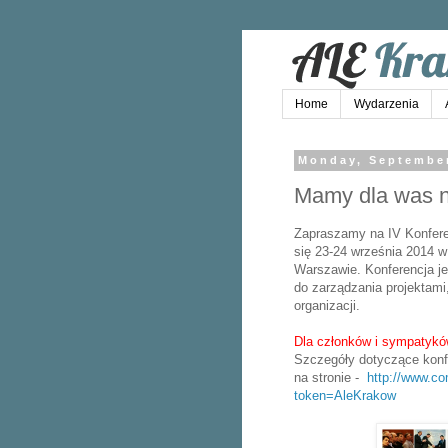
Home
Wydarzenia
Monday, September
Mamy dla was n
Zapraszamy na IV Konfer
się 23-24 września 2014 w
Warszawie. Konferencja j
do zarządzania projektami
organizacji.
Dla członków i sympatyk
Szczegóły dotyczące konfer
na stronie -
http://www.co
token=AleKrakow