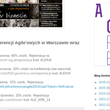
erencji Agile'owych w Warszawie wraz
zesnia: 40% znizki. Rejestracja na
itsmf.org.pl/rejestracja
Kod: ALEKrK
zesnia: 20% zniżki na konferencje (nie warsztat).
://am2014.governica.com/rejestracja
kod: ALEKrK
Blog Archiv
eśnia: 15% zniżki. Rejestracja
►
2026
(1)
rld.pl/konferencja/agile2014/start?token=AleKrakow
►
2025
(5)
►
2024
(1
ziernika: 15% znizki. Rejestracja
►
2023
(1
ple.com/tickets/
kod: ALE_KRK_14
►
2022
(1