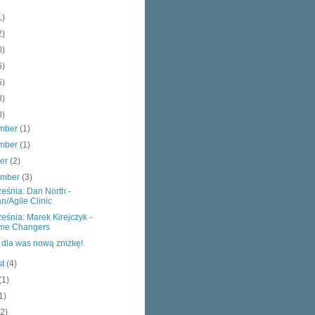
1)
2)
0)
5)
5)
3)
0)
mber
(1)
mber
(1)
ber
(2)
ember
(3)
eśnia: Dan North -
n/Agile Clinic
eśnia: Marek Kirejczyk -
me Changers
dla was nową zniżkę!
st
(4)
(1)
1)
(2)