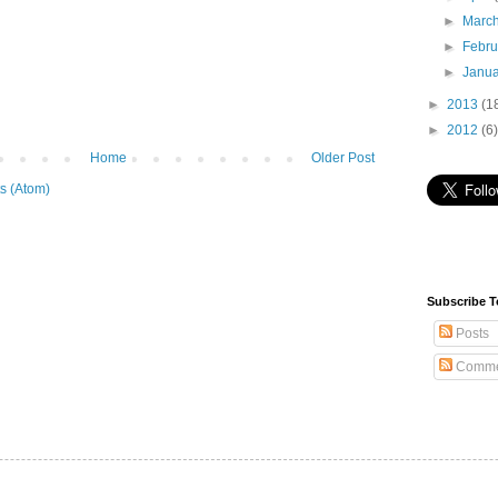
►
Marc
►
Febr
►
Janu
►
2013
(1
►
2012
(6)
Home
Older Post
s (Atom)
Subscribe T
Posts
Comme